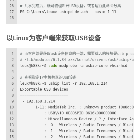
25
26
# 共享完成后，既可物理断开USB设备，或者运行此命令分离
27
PS C:\Users\leux> usbipd detach --busid 1-11
28
以Linux为客户端来获取USB设备
1
# 而客户端是获取usb设备信息的一端，需要载入的模块是usbip-core.ko
2
# /lib/modules/6.1.84-xxx/kernel/drivers/usb/usbip/usb
3
leux@h88k:~$ 
sudo
 modprobe -a usbip-core vhci-hcd
4
5
# 查看指定IP主机共享的USB设备
6
leux@h88k:~$ usbip list -r 192.168.1.214
7
Exportable USB devices
8
======================
9
 - 192.168.1.214
10
       1-11: MediaTek Inc. : unknown product (0e8d:061
11
           : USB\VID_0E8D&PID_0616\000000000
12
           : Miscellaneous Device / ? / Interface Asso
13
           :  0 - Wireless / Radio Frequency / Bluetoo
14
           :  1 - Wireless / Radio Frequency / Bluetoo
15
           :  2 - Wireless / Radio Frequency / Bluetoo