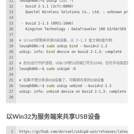
11
leux@h88k:~$ usbip list -l
12
 - busid 2-1.1 (2c7c:0800)
13
   Quectel Wireless Solutions Co., Ltd. : unknown prod
14
15
 - busid 2-1.3 (0951:1666)
16
   Kingston Technology : DataTraveler 100 G3/G4/SE9 G2
17
18
# 以root权限来共享USB设备，以 2-1.3 金士顿U盘为例
19
leux@h88k:~$ 
sudo
 usbip 
bind
 --busid=2-1.3
20
usbip: info: 
bind
 device on busid 2-1.3: complete
21
22
# 后台运行守护进程，USB/IP默认的端口号为3240，也可手动指定端口：sudo 
23
leux@h88k:~$ 
sudo
 usbipd -D
24
25
# 如果不想分享该USB设备了，可解绑共享的USB设备
26
leux@h88k:~$ 
sudo
 usbip unbind --busid=2-1.3
27
usbip: info: unbind device on busid 2-1.3: complete
28
以Win32为服务端来共享USB设备
1
https://github.com/dorssel/usbipd-win/releases/latest