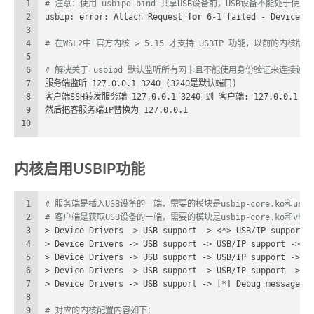
1
# 注意：使用 usbipd bind 共享USB设备前，USB设备不能处于使用
2
usbip: error: Attach Request 
for
 6-1 failed - Device b
3
4
# 在WSL2中 官方内核 ≥ 5.15 才支持 USBIP 功能，以前的内核
5
6
# 解决关于 usbipd 默认监听所有网卡且不能使用身份验证来连接设
7
服务端监听 127.0.0.1 3240 (3240是默认端口)
8
客户端SSH转发服务端 127.0.0.1 3240 到 客户端: 127.0.0.1 32
9
然后把客服务端IP替换为 127.0.0.1
10
内核启用USBIP功能
1
# 服务端是插入USB设备的一端，需要的模块是usbip-core.ko和usbip-
2
# 客户端是获取USB设备的一端，需要的模块是usbip-core.ko和vhci-
3
> Device Drivers -> USB support -> <*> USB/IP support
4
> Device Drivers -> USB support -> USB/IP support -> <
5
> Device Drivers -> USB support -> USB/IP support -> <
6
> Device Drivers -> USB support -> USB/IP support -> <
7
> Device Drivers -> USB support -> [*] Debug messages 
8
9
# 对应的内核配置内容如下：