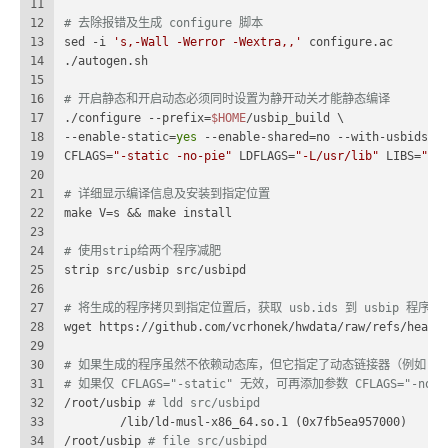
11
12
# 去除报错及生成 configure 脚本
13
sed -i 
's,-Wall -Werror -Wextra,,'
 configure.ac
14
./autogen.sh
15
16
# 开启静态和开启动态必须同时设置为静开动关才能静态编译
17
./configure --prefix=
$HOME
/usbip_build \
18
--enable-static=
yes
 --enable-shared=no --with-usbids-d
19
CFLAGS=
"-static -no-pie"
 LDFLAGS=
"-L/usr/lib"
 LIBS=
"-l
20
21
# 详细显示编译信息及安装到指定位置
22
make V=s && make install
23
24
# 使用strip给两个程序减肥
25
strip src/usbip src/usbipd
26
27
# 将生成的程序拷贝到指定位置后，获取 usb.ids 到 usbip 程序所在
28
wget https://github.com/vcrhonek/hwdata/raw/refs/heads
29
30
# 如果生成的程序虽然不依赖动态库，但它指定了动态链接器（例如：/lib/ld
31
# 如果仅 CFLAGS="-static" 无效，可再添加参数 CFLAGS="-
32
/root/usbip 
# ldd src/usbipd
33
        /lib/ld-musl-x86_64.so.1 (0x7fb5ea957000)
34
/root/usbip 
# file src/usbipd