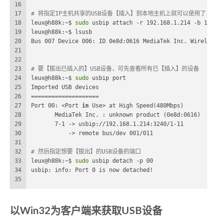
16
17
# 将指定IP主机共享的USB设备【插入】到本地主机上就可以使用了
18
leux@h88k:~$ 
sudo
 usbip attach -r 192.168.1.214 -b 1-1
19
leux@h88k:~$ lsusb
20
Bus 007 Device 006: ID 0e8d:0616 MediaTek Inc. Wireles
21
22
23
# 要【拔出已插入的】USB设备，可先查看所有已【插入】的设备
24
leux@h88k:~$ 
sudo
 usbip port
25
Imported USB devices
26
====================
27
Port 00: <Port 
in
 Use> at High Speed(480Mbps)
28
       MediaTek Inc. : unknown product (0e8d:0616)
29
       7-1 -> usbip://192.168.1.214:3240/1-11
30
           -> remote bus/dev 001/011
31
32
# 然后指定想要【拔出】的USB设备的端口
33
leux@h88k:~$ 
sudo
 usbip detach -p 00
34
usbip: info: Port 0 is now detached!
35
以Win32为客户端来获取USB设备