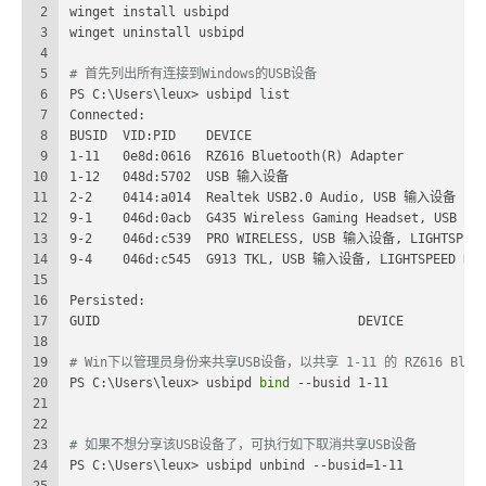
2
winget install usbipd
3
winget uninstall usbipd
4
5
# 首先列出所有连接到Windows的USB设备
6
PS C:\Users\leux> usbipd list
7
Connected:
8
BUSID  VID:PID    DEVICE                              
9
1-11   0e8d:0616  RZ616 Bluetooth(R) Adapter          
10
1-12   048d:5702  USB 输入设备                           
11
2-2    0414:a014  Realtek USB2.0 Audio, USB 输入设备     
12
9-1    046d:0acb  G435 Wireless Gaming Headset, USB 输
13
9-2    046d:c539  PRO WIRELESS, USB 输入设备, LIGHTSPEED
14
9-4    046d:c545  G913 TKL, USB 输入设备, LIGHTSPEED Re
15
16
Persisted:
17
GUID                                  DEVICE
18
19
# Win下以管理员身份来共享USB设备，以共享 1-11 的 RZ616 Blueto
20
PS C:\Users\leux> usbipd 
bind
 --busid 1-11
21
22
23
# 如果不想分享该USB设备了，可执行如下取消共享USB设备
24
PS C:\Users\leux> usbipd unbind --busid=1-11