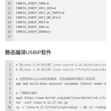
10
CONFIG_USBIP_CORE=m
11
CONFIG_USBIP_VHCI_HCD=m
12
CONFIG_USBIP_VHCI_HC_PORTS=8
13
CONFIG_USBIP_VHCI_NR_HCS=1
14
CONFIG_USBIP_HOST=m
15
CONFIG_USBIP_VUDC=m
16
CONFIG_USBIP_DEBUG=y
17
静态编译USBIP软件
1
2
3
4
# 这里使用Alpine系统来编译，先安装编译所需的工具及库
5
apk add build-base autoconf automake libtool eudev-dev
6
7
# 下载解压源码
8
wget https://www.kernel.org/pub/linux/kernel/v6.x/linu
9
tar -xzvf linux-6.12.17.tar.gz
10
cp
 -r linux-6.12.17/tools/usb/usbip/ ~ && 
cd
 ~/usbip