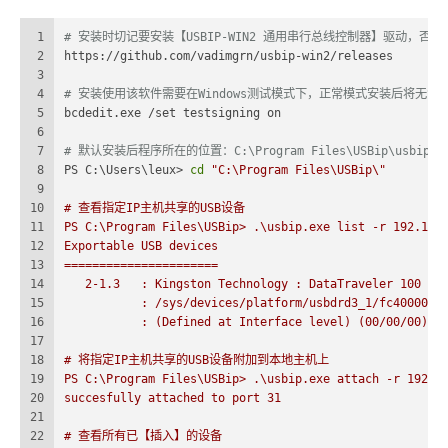
1
# 安装时切记要安装【USBIP-WIN2 通用串行总线控制器】驱动，否则后面附加时会【
2
https://github.com/vadimgrn/usbip-win2/releases
3
4
# 安装使用该软件需要在Windows测试模式下，正常模式安装后将无法使用任何USB设
5
bcdedit.exe /set testsigning on
6
7
# 默认安装后程序所在的位置：C:\Program Files\USBip\usbip.e
8
PS C:\Users\leux> 
cd
"C:\Program Files\USBip\"
9
10
# 查看指定IP主机共享的USB设备
11
PS C:\Program Files\USBip> .\usbip.exe list -r 192.168
12
Exportable USB devices
13
======================
14
   2-1.3   : Kingston Technology : DataTraveler 100 G3
15
           : /sys/devices/platform/usbdrd3_1/fc400000.
16
           : (Defined at Interface level) (00/00/00)
17
18
# 将指定IP主机共享的USB设备附加到本地主机上
19
PS C:\Program Files\USBip> .\usbip.exe attach -r 192.1
20
succesfully attached to port 31
21
22
# 查看所有已【插入】的设备