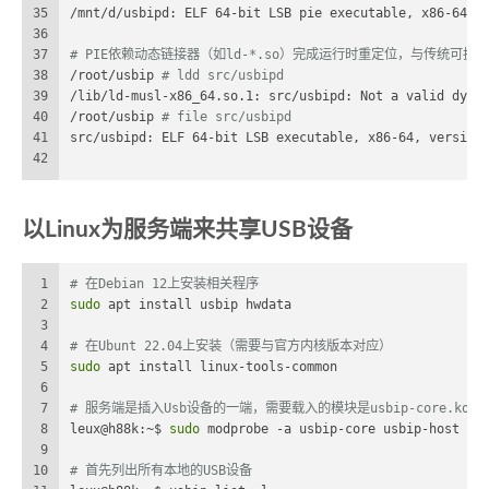
35
/mnt/d/usbipd: ELF 64-bit LSB pie executable, x86-64, 
36
37
38
/root/usbip 
# ldd src/usbipd
39
/lib/ld-musl-x86_64.so.1: src/usbipd: Not a valid dyna
40
/root/usbip 
# file src/usbipd
41
src/usbipd: ELF 64-bit LSB executable, x86-64, version
42
以Linux为服务端来共享USB设备
1
# 在Debian 12上安装相关程序
2
sudo
 apt install usbip hwdata
3
4
# 在Ubunt 22.04上安装（需要与官方内核版本对应）
5
sudo
 apt install linux-tools-common
6
7
# 服务端是插入Usb设备的一端，需要载入的模块是usbip-core.ko和usb
8
leux@h88k:~$ 
sudo
 modprobe -a usbip-core usbip-host
9
10
# 首先列出所有本地的USB设备