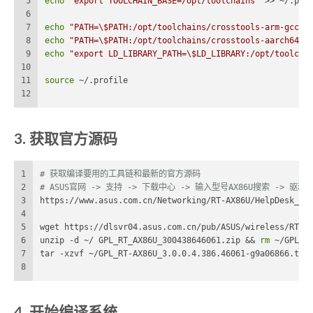
5
echo
"export TOOLCHAIN_BASE=/opt/toolchains"
 >> ~/.pro
6
7
echo
"PATH=\$PATH:/opt/toolchains/crosstools-arm-gcc-5
8
echo
"PATH=\$PATH:/opt/toolchains/crosstools-aarch64-g
9
echo
"export LD_LIBRARY_PATH=\$LD_LIBRARY:/opt/toolcha
10
11
source
 ~/.profile
12
3. 获取官方源码
1
# 获取编译要用的工具链和最新的官方源码
2
# ASUS官网 -> 支持 -> 下载中心 -> 输入型号AX86U搜索 -> 驱动程序
3
https://www.asus.com.cn/Networking/RT-AX86U/HelpDesk_Do
4
5
wget https://dlsvr04.asus.com.cn/pub/ASUS/wireless/RT-A
6
unzip -d ~/ GPL_RT_AX86U_300438646061.zip && 
rm
 ~/GPL_R
7
tar -xzvf ~/GPL_RT-AX86U_3.0.0.4.386.46061-g9a06866.tgz
8
4. 开始编译系统