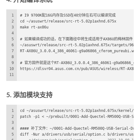
1
# I9 9700K配16G内存及SSD在40分钟左右可以编译完成
2
cd ~/asuswrt/release/src-rt-5.02p1axhnd.675x
3
make rt-ax86u
4
5
# 如果编译成功的话，在下面路径中将生成适用于AX86U的梅林固件
6
~/asuswrt/release/src-rt-5.02p1axhnd.675x/targets/9621
7
RT-AX86U_3.0.0.4_386_46061-g9a06866_cferom_pureubi.w
8
9
# 官方固件就是这个RT-AX86U_3.0.0.4_386_46061-g9a06866_cfer
10
https://dlsvr04.asus.com.cn/pub/ASUS/wireless/RT-AX86U
11
5. 添加模块支持
1
cd ~/asuswrt/release/src-rt-5.02p1axhnd.675x/kernel/li
2
patch -p1 < ~/prebuilt/0001-Add-Quectel-RM500Q-USB-Ser
3
4
#### 补丁文件：~/0001-Add-Quectel-RM500Q-USB-Serial-Drive
5
diff -Nur a/drivers/usb/serial/option.c b/drivers/usb/