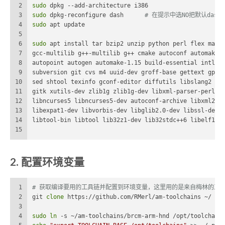
2
sudo
 dpkg --add-architecture i386
3
sudo
 dpkg-reconfigure dash	
# 在提示中选NO把默认dash切
4
sudo
 apt update
5
6
sudo
 apt install tar bzip2 unzip python perl flex make
7
gcc-multilib g++-multilib g++ cmake autoconf automake 
8
autopoint autogen automake-1.15 build-essential intlto
9
subversion git cvs m4 uuid-dev groff-base gettext gper
10
sed shtool texinfo gconf-editor diffutils libslang2 gt
11
gitk xutils-dev zlib1g zlib1g-dev libxml-parser-perl l
12
libncurses5 libncurses5-dev autoconf-archive libxml2-d
13
libexpat1-dev libvorbis-dev libglib2.0-dev libssl-dev 
14
libtool-bin libtool lib32z1-dev lib32stdc++6 libelf1:i
15
2. 配置环境变量
1
# 获取编译要用的工具链并配置到环境变量，这里用的是来自梅林的工
2
git 
clone
 https://github.com/RMerl/am-toolchains ~/
3
4
sudo
ln
 -s ~/am-toolchains/brcm-arm-hnd /opt/toolchain