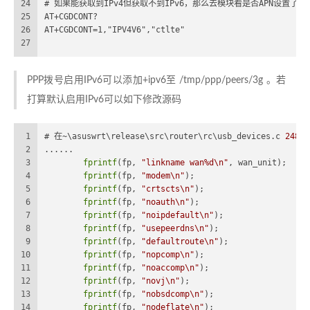
24
# 如果能获取到IPv4但获取不到IPv6，那么去模块看是否APN设置了仅I
25
AT+CGDCONT?
26
AT+CGDCONT=1,"IPV4V6","ctlte"
27
PPP拨号启用IPv6可以添加+ipv6至 /tmp/ppp/peers/3g 。若
打算默认启用IPv6可以如下修改源码
1
# 在~\asuswrt\release\src\router\rc\usb_devices.c 
2482
2
......
3
fprintf
(fp, 
"linkname wan%d\n"
, wan_unit);
4
fprintf
(fp, 
"modem\n"
);
5
fprintf
(fp, 
"crtscts\n"
);
6
fprintf
(fp, 
"noauth\n"
);
7
fprintf
(fp, 
"noipdefault\n"
);
8
fprintf
(fp, 
"usepeerdns\n"
);
9
fprintf
(fp, 
"defaultroute\n"
);
10
fprintf
(fp, 
"nopcomp\n"
);
11
fprintf
(fp, 
"noaccomp\n"
);
12
fprintf
(fp, 
"novj\n"
);
13
fprintf
(fp, 
"nobsdcomp\n"
);
14
fprintf
(fp, 
"nodeflate\n"
);