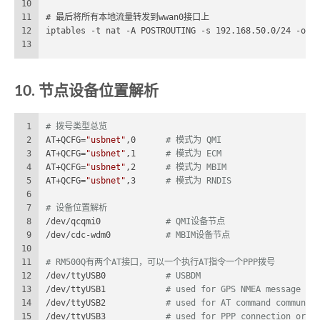
10
11
# 最后将所有本地流量转发到wwan0接口上
12
iptables -t nat -A POSTROUTING -s 192.168.50.0/24 -o w
13
10. 节点设备位置解析
1
# 拨号类型总览
2
AT+QCFG=
"usbnet"
,0	
# 模式为 QMI
3
AT+QCFG=
"usbnet"
,1	
# 模式为 ECM
4
AT+QCFG=
"usbnet"
,2	
# 模式为 MBIM
5
AT+QCFG=
"usbnet"
,3	
# 模式为 RNDIS
6
7
# 设备位置解析
8
/dev/qcqmi0		
# QMI设备节点
9
/dev/cdc-wdm0		
# MBIM设备节点
10
11
# RM500Q有两个AT接口，可以一个执行AT指令一个PPP拨号
12
/dev/ttyUSB0		
# USBDM
13
/dev/ttyUSB1		
# used for GPS NMEA message ou
14
/dev/ttyUSB2		
# used for AT command communic
15
/dev/ttyUSB3		
# used for PPP connection or A