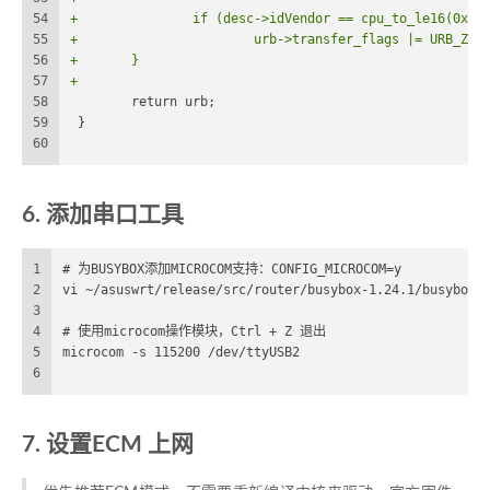
54
+		if (desc->idVendor == cpu_to_le16(0x2C
55
+			urb->transfer_flags |= URB_ZER
56
+	}
57
+
58
 	return urb;
59
 }
60
6. 添加串口工具
1
# 为BUSYBOX添加MICROCOM支持：CONFIG_MICROCOM=y
2
vi ~/asuswrt/release/src/router/busybox-1.24.1/busybox-
3
4
# 使用microcom操作模块，Ctrl + Z 退出
5
microcom -s 115200 /dev/ttyUSB2
6
7. 设置ECM 上网