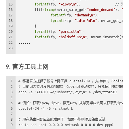
15
fprintf
(fp, 
"+ipv6\n"
);			
// 添加
16
if
(!
strcmp
(nvram_safe_get(
"modem_demand"
), 
"1"
17
fprintf
(fp, 
"demand\n"
);
18
fprintf
(fp, 
"idle %d\n"
, nvram_get_int
19
	}
20
fprintf
(fp, 
"persist\n"
);
21
fprintf
(fp, 
"holdoff %s\n"
, nvram_invmatch(str
22
......
23
9. 官方工具上网
1
# 移远官方提供了拨号上网工具 quectel-CM ，支持QMI，Gobinet，
2
# 目前因为暂时没有添加QMI，Gobinet驱动支持，只能使用MBIM模式
3
echo -e "AT+QCFG=\"usbnet\",2\r\n" > /dev/ttyUSB3
4
5
# 例如：获取ipv4，ipv6，指定APN。拨号完毕应该可以获取到ipv4/i
6
quectel-CM -4 -6 -s ctnet &
7
8
# 现在路由内部应该能联网了，如果不能则添加路由试试
9
route add -net 0.0.0.0 netmask 0.0.0.0 dev ppp0