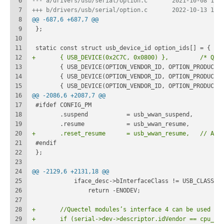
6
--- a/drivers/usb/serial/opti
7
+++ b/drivers/usb/serial/opti
8
@@ -687,6 +687,7 @@
9
 };
10
11
 static const struct usb_device_id option_ids[] = {
12
+	{ USB_DEVI
13
 	{ USB_DEVICE(OPTION_VENDOR_ID, OPTION_PRODUCT_
14
 	{ USB_DEVICE(OPTION_VENDOR_ID, OPTION_PRODUCT_
15
 	{ USB_DEVICE(OPTION_VENDOR_ID, OPTION_PRODUCT_
16
@@ -2086,6 +2087,7 @@
17
 #ifdef CONFIG_PM
18
 	.suspend           = usb_wwan_suspend,
19
 	.resume            = usb_wwan_resume,
20
+	.reset_resume      
21
 #endif
22
 };
23
24
@@ -2129,6 +2131,18 @@
25
 	    iface_desc->bInterfaceClass != USB_CLASS_C
26
 		return -ENODEV;
27
28
+	//Quectel modules’s interface 4 can be used as
29
+	if (serial->dev->descriptor.idVendor == cpu_to