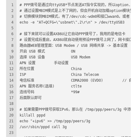
1
# PPP拨号是通过向ttyUSB*节点发送AT指令实现的，所以option.
2
# 通过设置MBIM模式是上不了网的，但会开机自动加载option模块生成/d
3
# 切换模块到MBIM模式，有了/dev/cdc-wdm0和接口wwan0。或者 AT+Q
4
echo -e "AT+QCFG=\"usbnet\",2\r\n" > /dev/ttyUSB3
5
6
# 接下来就可以设置AX86U让它自动PPP拨号了，我用的是电信卡
7
# 设置完成后重启，AX86U就自动使用预设PPP拨号上网了，网卡接口为p
8
路由器WEB管理里面：USB Modem / USB 网络共享 -> 基本设置
9
开启 USB 模式		ON
10
选择 USB 设备		USB Modem
11
APN 设置		手动设置
12
所在位置			China
13
ISP			China Telecom
14
电信标准			CDMA2000 (E
15
APN 服务名称(选填)	ctlte
16
连线号码			*99#
17
后面默认即可
18
19
# 如果需要PPP拨号获取IPv6，那么在 /tmp/ppp/peers/3g 中添加 
20
killall pppd
21
echo "+ipv6" >> /tmp/ppp/peers/3g
22
/usr/sbin/pppd call 3g
23