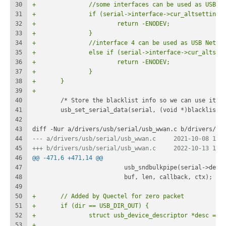
30
+		//some interfaces can be used as USB 
31
+		if (serial->interface->cur_altsetting
32
+			return -ENODEV;
33
+		}
34
+		//interface 4 can be used as USB Netwo
35
+		else if (serial->interface->cur_altse
36
+			return -ENODEV;
37
+		}
38
+	}
39
+
40
 	/* Store the blacklist info so we can use it d
41
 	usb_set_serial_data(serial, (void *)blacklist)
42
43
diff -Nur a/drivers/usb/serial/usb_wwan.c b/drivers/us
44
--- a/drivers/usb/serial/usb_w
45
+++ b/drivers/usb/serial/usb_w
46
@@ -471,6 +471,14 @@
47
 			  usb_sndbulkpipe(serial->dev
48
 			  buf, len, callback, ctx);
49
50
+	// Added by Quectel for zero packet
51
+	if (dir == USB_DIR_OUT) {
52
+		struct usb_device_descriptor *desc = 
53
+